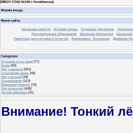
[
МБОУ СОШ №146 г.Челябинска
]
Форма входа
Меню сайта
Школьные новости
История школы
Основные документы
Педагогич
Дополнительное образования
Школьная библиотека
Школьный 
Памятные даты истории Отечества
Бережливые_Технологии
Движение П
Categories
Итоговая аттестация
[77]
Акции
[60]
Для учащихся
[581]
Спортивная жизнь
[46]
Для учителей
[39]
Поздравляем!
[113]
Внимание! Конкурс
[76]
Для родителей
[408]
Летняя кампания
[31]
Внимание! Тонкий лё