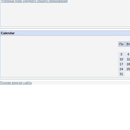
Учебный план среднего общего образования
Calendar
Пн
Вт
3
4
10
11
17
18
24
25
31
Полная версия сайта