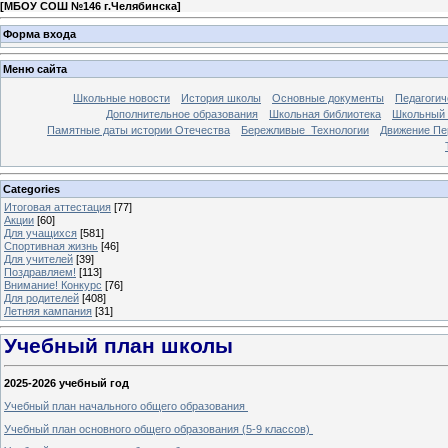
[
МБОУ СОШ №146 г.Челябинска
]
Форма входа
Меню сайта
Школьные новости
История школы
Основные документы
Педагогич
Дополнительное образования
Школьная библиотека
Школьный 
Памятные даты истории Отечества
Бережливые_Технологии
Движение П
Categories
Итоговая аттестация
[77]
Акции
[60]
Для учащихся
[581]
Спортивная жизнь
[46]
Для учителей
[39]
Поздравляем!
[113]
Внимание! Конкурс
[76]
Для родителей
[408]
Летняя кампания
[31]
Учебный план школы
2025-2026 учебный год
Учебный план начального общего образования
Учебный план основного общего образования (5-9 классов)